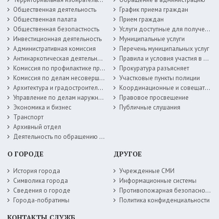
Общественная деятельность
График приема граждан
Общественная палата
Прием граждан
Общественная безопастность
Услуги доступные для получения в электронной форме
Инвестиционная деятельность
Муниципальные услуги
Административная комиссия
Перечень муниципальных услуг
Антинаркотическая деятельность
Правила и условия участия в жилищных программах
Комиссия по профилактике правонарушений
Прокуратура разъясняет
Комиссия по делам несовершеннолетних
Участковые пункты полиции
Архитектура и градостроительство
Координационные и совещательные органы
Управление по делам наружной рекламы
Правовое просвещение
Экономика и бизнес
Публичные слушания
Транспорт
Архивный отдел
Деятельность по обращению с животными без владельцев
О ГОРОДЕ
ДРУГОЕ
История города
Учрежденные СМИ
Символика города
Информационные системы
Сведения о городе
Противопожарная безопасность
Города-побратимы
Политика конфиденциальности
КОНТАКТЫ СЛУЖБ