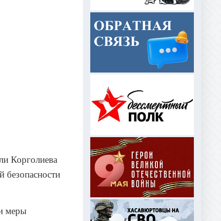
оли Корголиева
й безопасности
и меры