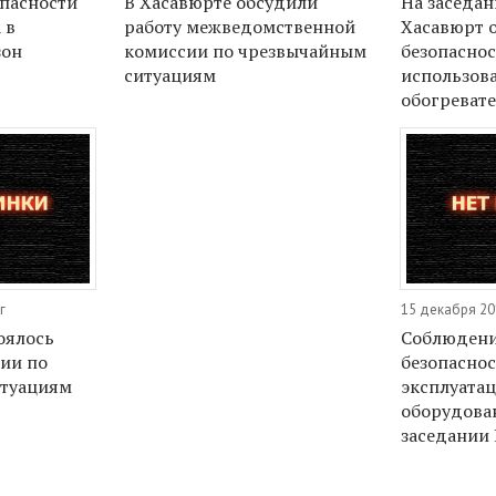
опасности
В Хасавюрте обсудили
На заседан
 в
работу межведомственной
Хасавюрт 
зон
комиссии по чрезвычайным
безопаснос
ситуациям
использов
обогреват
г
15 декабря 20
оялось
Соблюдени
ии по
безопаснос
итуациям
эксплуатац
оборудова
заседании 