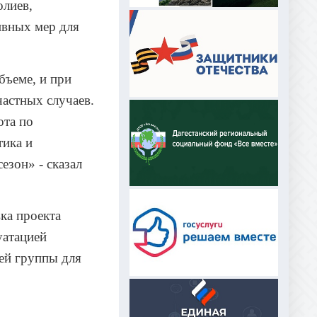
олиев,
ивных мер для
бъеме, и при
астных случаев.
ота по
тика и
езон» - сказал
ка проекта
уатацией
ей группы для