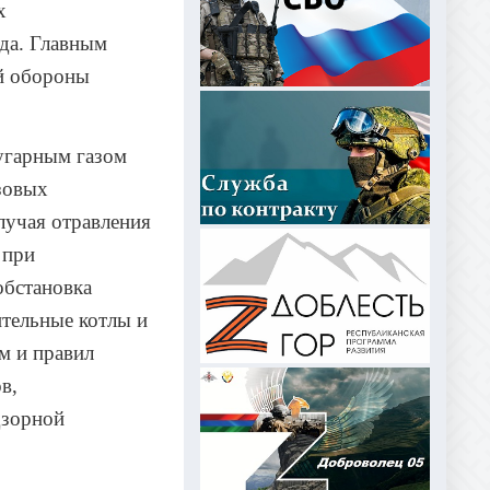
х
ода. Главным
ой обороны
 угарным газом
зовых
лучая отравления
 при
обстановка
тельные котлы и
м и правил
в,
дзорной