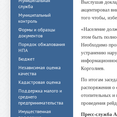
Муниципальная
Выслушав доклад
служба
акцентировал вн
Муниципальный
того чтобы, изб
контроль
«Население долж
Формы и образцы
документов
этом быть полно
Порядок обжалования
Необходимо пров
НПА
устранению нару
Бюджет
информационное 
Независимая оценка
Корголиев.
качества
По итогам засед
Кадастровая оценка
распоряжения о 
Поддержка малого и
отопительных и 
среднего
предпринимательства
проведения рейд
Имущественная
Пресс-служба 