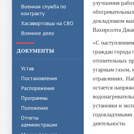
улучшения работ
Военная служба по
обогревательных
контракту
докладчиком выс
Хасавюртовцы на СВО
Вахирсолта Джан
Военное дело
«С наступлением
ДОКУМЕНТЫ
граждан города 
отопительных пр
Устав
угарным газом, 
Постановления
отравлениях. На
остается напряж
Распоряжения
водонагреватель
Программы
установки и экс
Положения
содокладчиками 
Отчеты
деятельности.
администрации