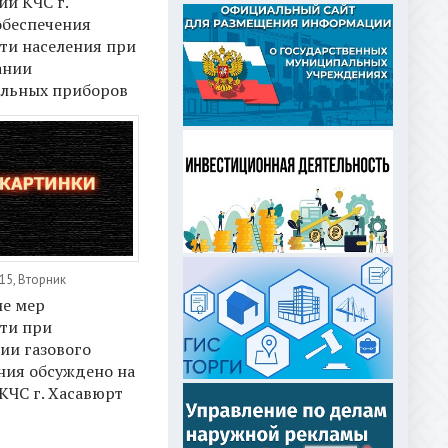
ии КЧС г.
обеспечения
ти населения при
ании
ельных приборов
15, Вторник
е мер
ти при
ии газового
ния обсуждено на
КЧС г. Хасавюрт