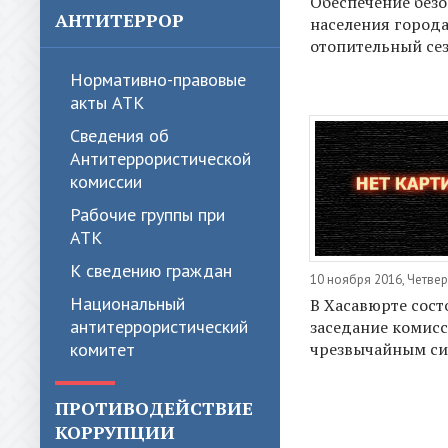
Обеспечение без
АНТИТЕРРОР
населения города
отопительный се
Нормативно-правовые
акты АТК
Сведения об
Антитеррористической
комиссии
Рабочие группы при
АТК
К сведению граждан
10 ноября 2016, Четвер
Национальный
В Хасавюрте сост
антитеррористический
заседание комисс
чрезвычайным с
комитет
ПРОТИВОДЕЙСТВИЕ
КОРРУПЦИИ