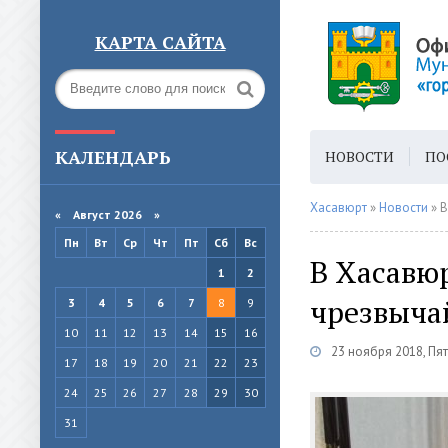
КАРТА САЙТА
КАЛЕНДАРЬ
НОВОСТИ
ПО
ГОРОДСКАЯ СРЕ
Хасавюрт
»
Новости
» В
«
Август 2026 »
Пн
Вт
Ср
Чт
Пт
Сб
Вс
В Хасавюр
1
2
чрезвыча
3
4
5
6
7
8
9
10
11
12
13
14
15
16
23 ноября 2018, Пя
17
18
19
20
21
22
23
24
25
26
27
28
29
30
31