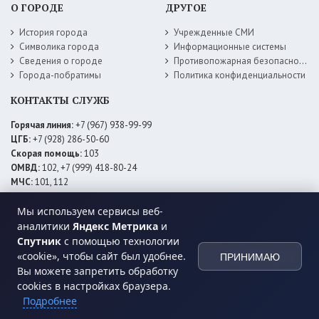
О ГОРОДЕ
ДРУГОЕ
История города
Учрежденные СМИ
Символика города
Информационные системы
Сведения о городе
Противопожарная безопасность
Города-побратимы
Политика конфиденциальности
КОНТАКТЫ СЛУЖБ
Горячая линия:
+7 (967) 938-99-99
ЦГБ:
+7 (928) 286-50-60
Скорая помощь:
103
ОМВД:
102, +7 (999) 418-80-24
МЧС:
101, 112
ЕДДС:
+7 (928) 576-09-83
Электросети:
+7 (800) 220-02-20
Мы используем сервисы веб-
Даггаз:
+7 (928) 980-64-04
аналитики
Яндекс Метрика
и
Горводоснаб:
+7 (928) 559-59-74
Спутник
с помощью технологии
Теплоснаб:
+7 (928) 873-27-09
«cookie», чтобы сайт был удобнее.
ПРИНИМАЮ
МФЦ:
+7 (938) 777-82-44
Вы можете запретить обработку
cookies в настройках браузера.
Подробнее
© 2026 Администрация
МО ГО «город Хасавюрт»