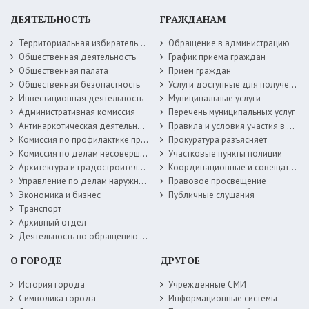
ДЕЯТЕЛЬНОСТЬ
ГРАЖДАНАМ
Территориальная избирательная комиссия
Обращение в администрацию
Общественная деятельность
График приема граждан
Общественная палата
Прием граждан
Общественная безопастность
Услуги доступные для получения в электронной форме
Инвестиционная деятельность
Муниципальные услуги
Административная комиссия
Перечень муниципальных услуг
Антинаркотическая деятельность
Правила и условия участия в жилищных программах
Комиссия по профилактике правонарушений
Прокуратура разъясняет
Комиссия по делам несовершеннолетних
Участковые пункты полиции
Архитектура и градостроительство
Координационные и совещательные органы
Управление по делам наружной рекламы
Правовое просвещение
Экономика и бизнес
Публичные слушания
Транспорт
Архивный отдел
Деятельность по обращению с животными без владельцев
О ГОРОДЕ
ДРУГОЕ
История города
Учрежденные СМИ
Символика города
Информационные системы