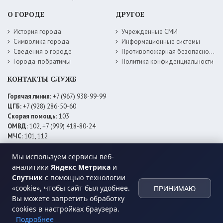
О ГОРОДЕ
ДРУГОЕ
История города
Учрежденные СМИ
Символика города
Информационные системы
Сведения о городе
Противопожарная безопасность
Города-побратимы
Политика конфиденциальности
КОНТАКТЫ СЛУЖБ
Горячая линия:
+7 (967) 938-99-99
ЦГБ:
+7 (928) 286-50-60
Скорая помощь:
103
ОМВД:
102, +7 (999) 418-80-24
МЧС:
101, 112
ЕДДС:
+7 (928) 576-09-83
Мы используем сервисы веб-
Электросети:
+7 (800) 220-02-20
Даггаз:
+7 (928) 980-64-04
аналитики
Яндекс Метрика
и
Горводоснаб:
+7 (928) 559-59-74
Спутник
с помощью технологии
Теплоснаб:
+7 (928) 873-27-09
«cookie», чтобы сайт был удобнее.
ПРИНИМАЮ
МФЦ:
+7 (938) 777-82-44
Вы можете запретить обработку
cookies в настройках браузера.
Подробнее
© 2026 Администрация
МО ГО «город Хасавюрт»