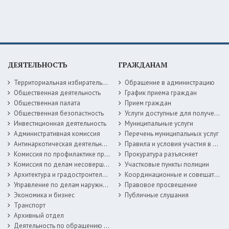
ДЕЯТЕЛЬНОСТЬ
ГРАЖДАНАМ
Территориальная избирательная комиссия
Обращение в администрацию
Общественная деятельность
График приема граждан
Общественная палата
Прием граждан
Общественная безопастность
Услуги доступные для получения в электронной форме
Инвестиционная деятельность
Муниципальные услуги
Административная комиссия
Перечень муниципальных услуг
Антинаркотическая деятельность
Правила и условия участия в жилищных программах
Комиссия по профилактике правонарушений
Прокуратура разъясняет
Комиссия по делам несовершеннолетних
Участковые пункты полиции
Архитектура и градостроительство
Координационные и совещательные органы
Управление по делам наружной рекламы
Правовое просвещение
Экономика и бизнес
Публичные слушания
Транспорт
Архивный отдел
Деятельность по обращению с животными без владельцев