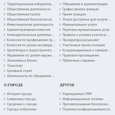
Территориальная избирательная комиссия
Обращение в администрацию
Общественная деятельность
График приема граждан
Общественная палата
Прием граждан
Общественная безопастность
Услуги доступные для получения в электронной форме
Инвестиционная деятельность
Муниципальные услуги
Административная комиссия
Перечень муниципальных услуг
Антинаркотическая деятельность
Правила и условия участия в жилищных программах
Комиссия по профилактике правонарушений
Прокуратура разъясняет
Комиссия по делам несовершеннолетних
Участковые пункты полиции
Архитектура и градостроительство
Координационные и совещательные органы
Управление по делам наружной рекламы
Правовое просвещение
Экономика и бизнес
Публичные слушания
Транспорт
Архивный отдел
Деятельность по обращению с животными без владельцев
О ГОРОДЕ
ДРУГОЕ
История города
Учрежденные СМИ
Символика города
Информационные системы
Сведения о городе
Противопожарная безопасность
Города-побратимы
Политика конфиденциальности