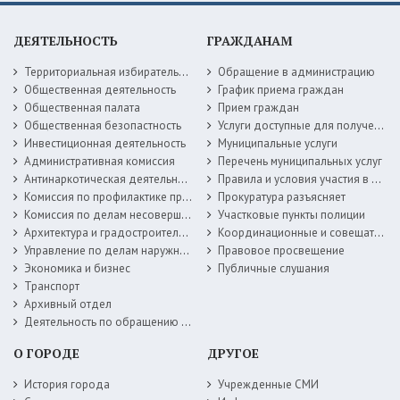
ДЕЯТЕЛЬНОСТЬ
ГРАЖДАНАМ
Территориальная избирательная комиссия
Обращение в администрацию
Общественная деятельность
График приема граждан
Общественная палата
Прием граждан
Общественная безопастность
Услуги доступные для получения в электронной форме
Инвестиционная деятельность
Муниципальные услуги
Административная комиссия
Перечень муниципальных услуг
Антинаркотическая деятельность
Правила и условия участия в жилищных программах
Комиссия по профилактике правонарушений
Прокуратура разъясняет
Комиссия по делам несовершеннолетних
Участковые пункты полиции
Архитектура и градостроительство
Координационные и совещательные органы
Управление по делам наружной рекламы
Правовое просвещение
Экономика и бизнес
Публичные слушания
Транспорт
Архивный отдел
Деятельность по обращению с животными без владельцев
О ГОРОДЕ
ДРУГОЕ
История города
Учрежденные СМИ