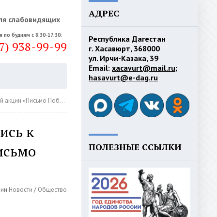
АДРЕС
ля слабовидящих
я по будням с 8:30-17:30:
Республика Дагестан
7) 938-99-99
г. Хасавюрт, 368000
ул. Ирчи-Казака, 39
Email:
xacavurt@mail.ru
;
hasavurt@e-dag.ru
кции «Письмо Победы»
ись к
ПОЛЕЗНЫЕ ССЫЛКИ
исьмо
рии
Новости
/
Общество