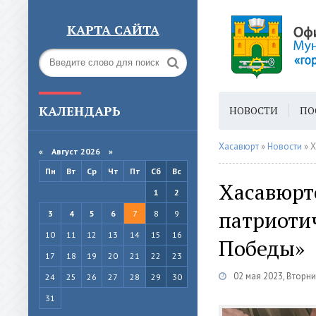
КАРТА САЙТА
КАЛЕНДАРЬ
НОВОСТИ
ПО
ГОРОДСКАЯ СРЕ
Хасавюрт
»
Новости
» Х
«
Август 2026 »
Пн
Вт
Ср
Чт
Пт
Сб
Вс
Хасавюрт
1
2
патриоти
3
4
5
6
7
8
9
10
11
12
13
14
15
16
Победы»
17
18
19
20
21
22
23
02 мая 2023, Вторни
24
25
26
27
28
29
30
31