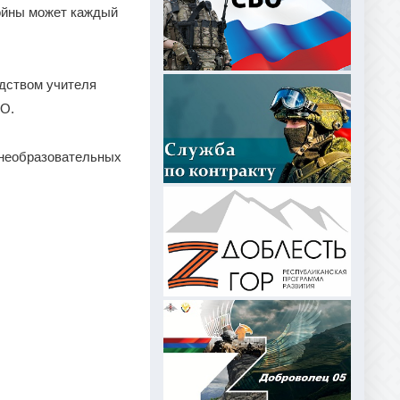
ойны может каждый
одством учителя
ВО.
днеобразовательных