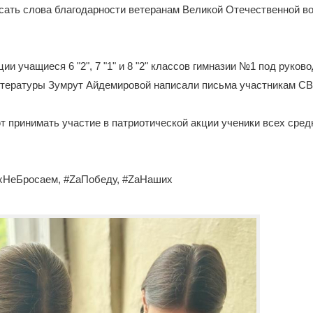
сать слова благодарности ветеранам Великой Отечественной в
ии учащиеся 6 "2", 7 "1" и 8 "2" классов гимназии №1 под руков
литературы Зумрут Айдемировой написали письма участникам С
т принимать участие в патриотической акции ученики всех сре
хНеБросаем, #ZаПобеду, #ZаНаших