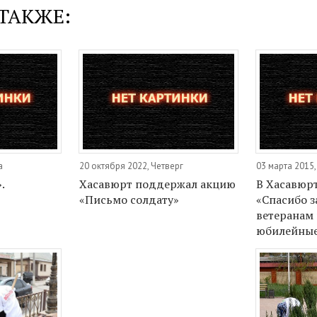
ТАКЖЕ:
а
20 октября 2022, Четверг
03 марта 2015,
.
Хасавюрт поддержал акцию
В Хасавюрт
«Письмо солдату»
«Спасибо з
ветеранам
юбилейные