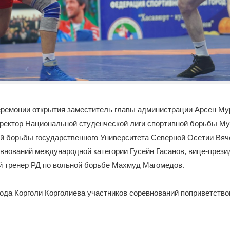
еремонии открытия заместитель главы администрации Арсен Му
ректор Национальной студенческой лиги спортивной борьбы Му
й борьбы государственного Университета Северной Осетии Вяч
внований международной категории Гусейн Гасанов, вице-прези
й тренер РД по вольной борьбе Махмуд Магомедов.
ода Корголи Корголиева участников соревнований поприветств