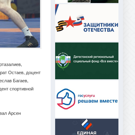
ртазалиев,
рат Остаев, доцент
еслав Багаев,
дент спортивной
овал Арсен