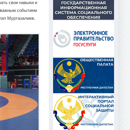
ать свои навыки и
я важным событием
етил Муртазалиев.