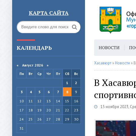
КАРТА САЙТА
КАЛЕНДАРЬ
НОВОСТИ
ПО
ГОРОДСКАЯ СРЕ
Хасавюрт
»
Новости
» В
«
Август 2026 »
Пн
Вт
Ср
Чт
Пт
Сб
Вс
В Хасавюр
1
2
спортивн
3
4
5
6
7
8
9
10
11
12
13
14
15
16
15 ноября 2023, Ср
17
18
19
20
21
22
23
24
25
26
27
28
29
30
31