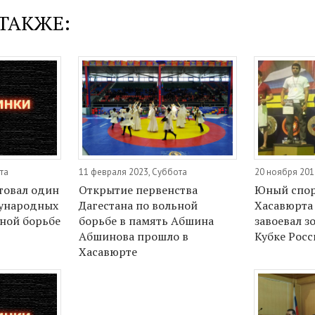
ТАКЖЕ:
та
11 февраля 2023, Суббота
20 ноября 201
товал один
Открытие первенства
Юный спор
дународных
Дагестана по вольной
Хасавюрта
ной борьбе
борьбе в память Абшина
завоевал з
Абшинова прошло в
Кубке Росс
Хасавюрте