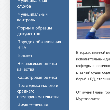
Муниципальная
служба
Муниципальный
контроль
Формы и образцы
документов
Порядок обжалования
НПА
В торжественной ц
Бюджет
исполнительный ди
Независимая оценка
кафедры спортивно
качества
главный судья соре
Кадастровая оценка
борьбы РД, старши
Поддержка малого и
среднего
От имени Главы гор
предпринимательства
Муртазалиев:
Имущественная