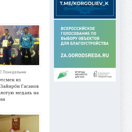
7, Понедельник
тсмен из
 Зайирби Гасанов
олотую медаль на
ии