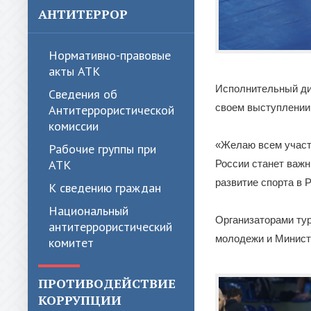
АНТИТЕРРОР
Нормативно-правовые
акты АТК
Исполнительный ди
Сведения об
своем выступлении
Антитеррористической
комиссии
«Желаю всем участн
Рабочие группы при
АТК
России станет важн
развитие спорта в Р
К сведению граждан
Национальный
Организаторами ту
антитеррористический
молодежи и Министе
комитет
ПРОТИВОДЕЙСТВИЕ
КОРРУПЦИИ