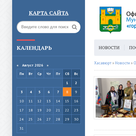
КАРТА САЙТА
КАЛЕНДАРЬ
НОВОСТИ
ПО
ГОРОДСКАЯ СРЕ
Хасавюрт
»
Новости
»
О
«
Август 2026 »
Пн
Вт
Ср
Чт
Пт
Сб
Вс
1
2
3
4
5
6
7
8
9
10
11
12
13
14
15
16
17
18
19
20
21
22
23
24
25
26
27
28
29
30
31