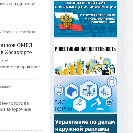
ания праздничной
/
Военная служба по
удников ОМВД
в Хасавюрте
З.Н.
нное мероприятие -
ование
дениях города
ные внеурочные