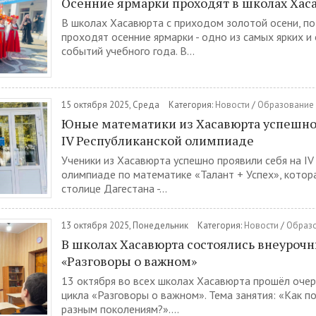
Осенние ярмарки проходят в школах Хас
В школах Хасавюрта с приходом золотой осени, по
проходят осенние ярмарки - одно из самых ярких 
событий учебного года. В...
15 октября 2025, Среда
Категория:
Новости
/
Образование
Юные математики из Хасавюрта успешно
IV Республиканской олимпиаде
Ученики из Хасавюрта успешно проявили себя на IV
олимпиаде по математике «Талант + Успех», котор
столице Дагестана -...
13 октября 2025, Понедельник
Категория:
Новости
/
Образ
В школах Хасавюрта состоялись внеурочн
«Разговоры о важном»
13 октября во всех школах Хасавюрта прошёл очер
цикла «Разговоры о важном». Тема занятия: «Как по
разным поколениям?»....