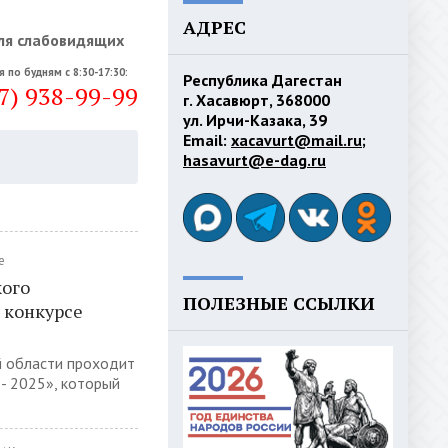
АДРЕС
ля слабовидящих
я по будням с 8:30-17:30:
Республика Дагестан
7) 938-99-99
г. Хасавюрт, 368000
ул. Ирчи-Казака, 39
Email:
xacavurt@mail.ru
;
hasavurt@e-dag.ru
е
кого
ПОЛЕЗНЫЕ ССЫЛКИ
 конкурсе
й области проходит
- 2025», который