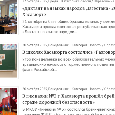
22 октября 2025, Среда
Категория:
Новости
/
Образование
«Диктант на языках народов Дагестана - 2
Хасавюрте
21 октября на базе общеобразовательных учрежде
Хасавюрта прошла ежегодная республиканская прос
«Диктант на языках народов...
20 октября 2025, Понедельник
Категория:
Новости
/
Образ
В школах Хасавюрта состоялись «Разгово
Утро понедельника во всех образовательных учре
традиционно началось с торжественного поднятия
флага Российской...
20 октября 2025, Понедельник
Категория:
Новости
/
Образ
В гимназии №3 г. Хасавюрта прошёл бре
страже дорожной безопасности»
В МКОУ «Гимназия № 3» состоялся брейн-ринг юны
движения (ЮИД) «На страже дорожной безопаснос