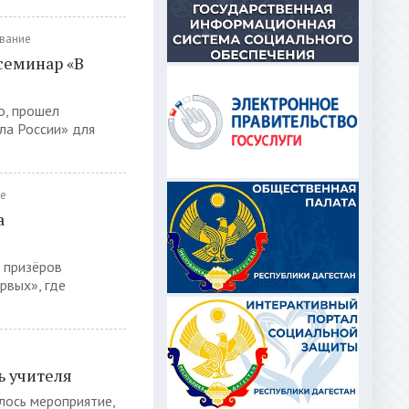
вание
семинар «В
о, прошел
ла России» для
е
а
 призёров
рвых», где
ь учителя
лось мероприятие,