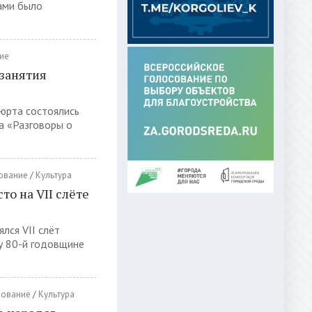
ами было
ие
занятия
юрта состоялись
а «Разговоры о
ование
/
Культура
то на VII слёте
лся VII слёт
ду 80-й годовщине
зование
/
Культура