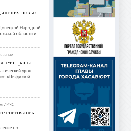
динения новых
 Донецкой Народной
рожской области и
зование
нитет страны
атический урок
теме «Цифровой
ие
/
МЧС
е состоялось
ление по