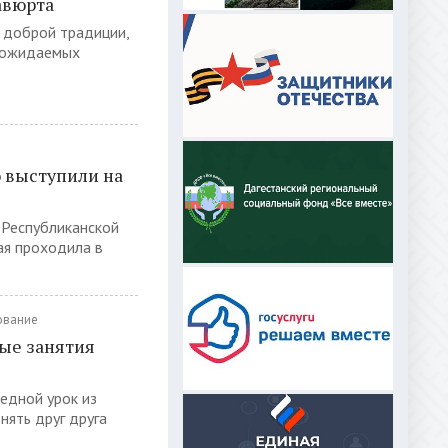
авюрта
 доброй традиции,
и ожидаемых
 выступили на
 Республиканской
ая проходила в
ование
ые занятия
едной урок из
нять друг друга