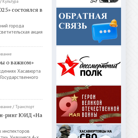
/
Культура
025» состоялся в
ний города
ветительская акция
ование
ры о важном»
ждениях Хасавюрта
 Государственного
ование
/
Транспорт
йн-ринг ЮИД «На
х инспекторов
ти». Учащиеся 4-х