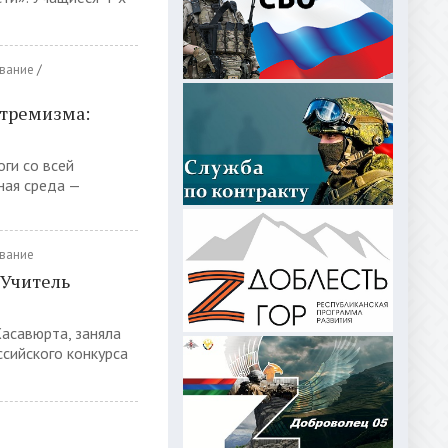
вание
/
стремизма:
оги со всей
ная среда —
вание
«Учитель
асавюрта, заняла
ссийского конкурса