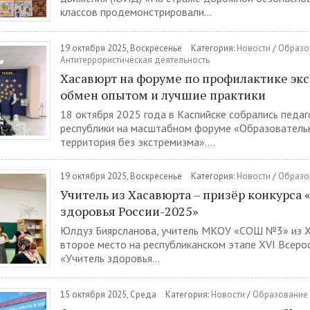
классов продемонстрировали...
19 октября 2025, Воскресенье
Категория:
Новости
/
Образо
Антитеррористическая деятельность
Хасавюрт на форуме по профилактике эк
обмен опытом и лучшие практики
18 октября 2025 года в Каспийске собрались педаг
республики на масштабном форуме «Образователь
территория без экстремизма»....
19 октября 2025, Воскресенье
Категория:
Новости
/
Образо
Учитель из Хасавюрта – призёр конкурса 
здоровья России-2025»
Юлдуз Биярсланова, учитель МКОУ «СОШ №3» из Х
второе место на республиканском этапе XVI Всеро
«Учитель здоровья...
15 октября 2025, Среда
Категория:
Новости
/
Образование