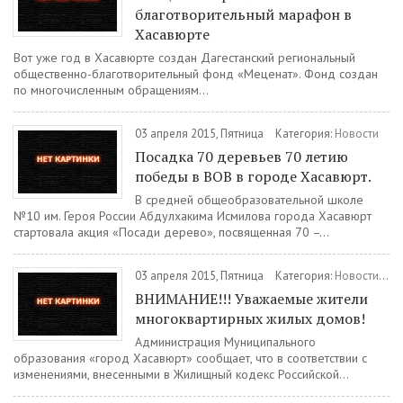
благотворительный марафон в
Хасавюрте
Вот уже год в Хасавюрте создан Дагестанский региональный
общественно-благотворительный фонд «Меценат». Фонд создан
по многочисленным обращениям...
03 апреля 2015, Пятница
Категория:
Новости
Посадка 70 деревьев 70 летию
победы в ВОВ в городе Хасавюрт.
В средней общеобразовательной школе
№10 им. Героя России Абдулхакима Исмилова города Хасавюрт
стартовала акция «Посади дерево», посвященная 70 –...
03 апреля 2015, Пятница
Категория:
Новости
/
Ин
ВНИМАНИЕ!!! Уважаемые жители
многоквартирных жилых домов!
Администрация Муниципального
образования «город Хасавюрт» сообщает, что в соответствии с
изменениями, внесенными в Жилищный кодекс Российской...