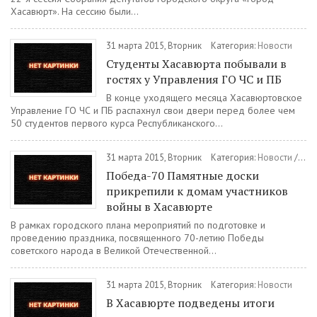
Хасавюрт». На сессию были...
31 марта 2015, Вторник
Категория:
Новости
Студенты Хасавюрта побывали в
гостях у Управления ГО ЧС и ПБ
В конце уходящего месяца Хасавюртовское
Управление ГО ЧС и ПБ распахнул свои двери перед более чем
50 студентов первого курса Республиканского...
31 марта 2015, Вторник
Категория:
Новости
/
Общ
Победа-70 Памятные доски
прикрепили к домам участников
войны в Хасавюрте
В рамках городского плана мероприятий по подготовке и
проведению праздника, посвященного 70-летию Победы
советского народа в Великой Отечественной...
31 марта 2015, Вторник
Категория:
Новости
В Хасавюрте подведены итоги