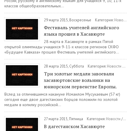
России, русскому и английскому языкам для учащихся 9, 10, 11-х
классов общеобразовательных...
29 марта 2015, Воскресенье
Категория:
Новости
Фестиваль учителей английского
языка прошел в Хасавюрте
28 марта в Хасавюрте в рамках Пятой
открытой олимпиады учащихся 9-11-х классов регионов СКФО
«Будущее Кавказа» прошел Фестиваль учителей английского...
28 марта 2015, Суббота
Категория:
Новости
/
Спо
Три золотые медали завоевали
хасавюртовские вольники на
юниорском первенстве Европы.
Вслед за отличившимся накануне Исмаилом Мусукаевым (57 кг)
сегодня еще двое дагестанских борцов положили по золотой
медали в копилку российской...
27 марта 2015, Пятница
Категория:
Новости
/
Обр
В дагестанском Хасавюрте