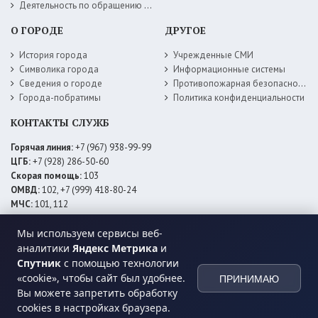
Деятельность по обращению с животными без владельцев
О ГОРОДЕ
ДРУГОЕ
История города
Учрежденные СМИ
Символика города
Информационные системы
Сведения о городе
Противопожарная безопасность
Города-побратимы
Политика конфиденциальности
КОНТАКТЫ СЛУЖБ
Горячая линия:
+7 (967) 938-99-99
ЦГБ:
+7 (928) 286-50-60
Скорая помощь:
103
ОМВД:
102, +7 (999) 418-80-24
МЧС:
101, 112
ЕДДС:
+7 (928) 576-09-83
Мы используем сервисы веб-
Электросети:
+7 (800) 220-02-20
Даггаз:
+7 (928) 980-64-04
аналитики
Яндекс Метрика
и
Горводоснаб:
+7 (928) 559-59-74
Спутник
с помощью технологии
Теплоснаб:
+7 (928) 873-27-09
«cookie», чтобы сайт был удобнее.
ПРИНИМАЮ
МФЦ:
+7 (938) 777-82-44
Вы можете запретить обработку
cookies в настройках браузера.