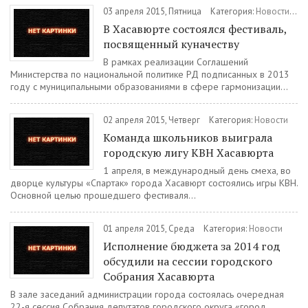
03 апреля 2015, Пятница
Категория:
Новости
/
Ку
В Хасавюрте состоялся фестиваль,
посвященный куначеству
В рамках реализации Соглашений
Министерства по национальной политике РД подписанных в 2013
году с муниципальными образованиями в сфере гармонизации...
02 апреля 2015, Четверг
Категория:
Новости
Команда школьников выиграла
городскую лигу КВН Хасавюрта
1 апреля, в международный день смеха, во
дворце культуры «Спартак» города Хасавюрт состоялись игры КВН.
Основной целью прошедшего фестиваля...
01 апреля 2015, Среда
Категория:
Новости
Исполнение бюджета за 2014 год
обсудили на сессии городского
Собрания Хасавюрта
В зале заседаний администрации города состоялась очередная
22-я сессия Собрания депутатов городского округа «город