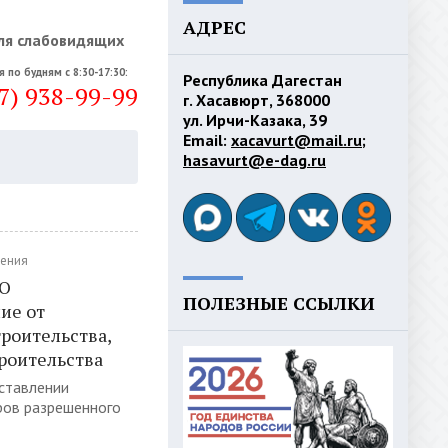
АДРЕС
ля слабовидящих
я по будням с 8:30-17:30:
Республика Дагестан
7) 938-99-99
г. Хасавюрт, 368000
ул. Ирчи-Казака, 39
Email:
xacavurt@mail.ru
;
hasavurt@e-dag.ru
ения
 О
ПОЛЕЗНЫЕ ССЫЛКИ
ие от
роительства,
роительства
оставлении
ров разрешенного