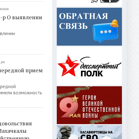
ения
9-р О выявлении
явлении
дан
очередной прием
ередной
 имели возможность
довольствия
Махачкалы
яйственную