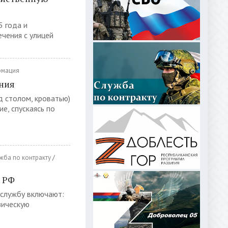
5 года и
ечения с улицей
мация
ения
д столом, кроватью)
е, спускаясь по
жба по контракту
/
х РФ
 службу включают:
зическую