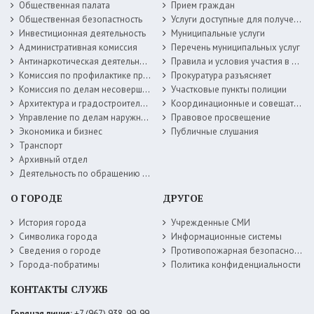
Общественная палата
Прием граждан
Общественная безопастность
Услуги доступные для получения в электронной форме
Инвестиционная деятельность
Муниципальные услуги
Административная комиссия
Перечень муниципальных услуг
Антинаркотическая деятельность
Правила и условия участия в жилищных программах
Комиссия по профилактике правонарушений
Прокуратура разъясняет
Комиссия по делам несовершеннолетних
Участковые пункты полиции
Архитектура и градостроительство
Координационные и совещательные органы
Управление по делам наружной рекламы
Правовое просвещение
Экономика и бизнес
Публичные слушания
Транспорт
Архивный отдел
Деятельность по обращению с животными без владельцев
О ГОРОДЕ
ДРУГОЕ
История города
Учрежденные СМИ
Символика города
Информационные системы
Сведения о городе
Противопожарная безопасность
Города-побратимы
Политика конфиденциальности
КОНТАКТЫ СЛУЖБ
Горячая линия:
+7 (967) 938-99-99