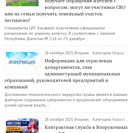
получает обращения жителей с
вопросом: могут ли участники СВО
или их семьи получить земельный участок
бесплатно?
Специалисты ЦУГ Хасавюрт подготовили официальное
разъяснение по данному вопросу. В соответствии с Законом
Республики Дагестан № 116 от 29 декабря...
28 октября 2025, Вторник
Категория:
Информация
Информация для отраслевых
департаментов, глав
администраций муниципальных
образований, руководителей предприятий и
компаний
Достижение технологического лидерства страны является важным
фактором сохранения суверенности и предполагает объединение
усилий органов власти,...
28 октября 2025, Вторник
Категория:
Новости
/
В
Контрактная служба в Вооруженных