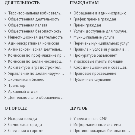
ДЕЯТЕЛЬНОСТЬ
ГРАЖДАНАМ
Территориальная избирательная комиссия
Обращение в администрацию
Общественная деятельность
График приема граждан
Общественная палата
Прием граждан
Общественная безопастность
Услуги доступные для получения в электронной форме
Инвестиционная деятельность
Муниципальные услуги
Административная комиссия
Перечень муниципальных услуг
Антинаркотическая деятельность
Правила и условия участия в жилищных программах
Комиссия по профилактике правонарушений
Прокуратура разъясняет
Комиссия по делам несовершеннолетних
Участковые пункты полиции
Архитектура и градостроительство
Координационные и совещательные органы
Управление по делам наружной рекламы
Правовое просвещение
Экономика и бизнес
Публичные слушания
Транспорт
Архивный отдел
Деятельность по обращению с животными без владельцев
О ГОРОДЕ
ДРУГОЕ
История города
Учрежденные СМИ
Символика города
Информационные системы
Сведения о городе
Противопожарная безопасность