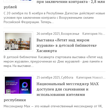
при заключении контракта - 2,8 млн
рублей
С 20 октября по 8 ноября в Республики Дагестан действуют новые
условия при заключении контракта с Вооруженными силами
Российской Федерации. Теперь...
26 октября 2025, Воскресенье
Категория:
Новости
Выставка «Летят над миром
журавли» в детской библиотеке
Хасавюрта
В детской библиотеке Хасавюрта стартовала выставка «Летят над
миром журавли», приуроченная ко Дню журавлей - дню памяти и
мира. На выставке...
25 октября 2025, Суббота
Категория:
Новости
/
И
Национальный мессенджер МАХ
доступен для скачивания и
использования жителями
республики
Мессенджер Max — это новый отечественный мессенджер от VK,