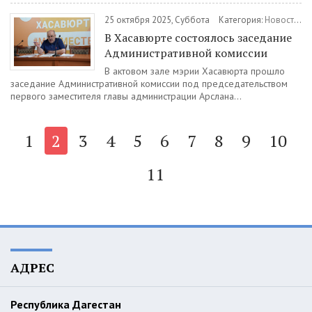
25 октября 2025, Суббота
Категория:
Новости
/
А
В Хасавюрте состоялось заседание
Административной комиссии
В актовом зале мэрии Хасавюрта прошло
заседание Административной комиссии под председательством
первого заместителя главы администрации Арслана...
1
2
3
4
5
6
7
8
9
10
11
АДРЕС
Республика Дагестан