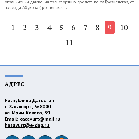
ограничении движения транспортных средств по ул.Грозненская, от
проезда Абукова (Грозненская...
1
2
3
4
5
6
7
8
9
10
11
АДРЕС
Республика Дагестан
г. Хасавюрт, 368000
ул. Ирчи-Казака, 39
Email:
xacavurt@mail.ru
;
hasavurt@e-dag.ru