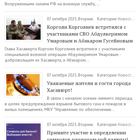
Вооруженными силами РФ на военную службу,...
07 октября 2025, Вторник
Категория:
Новости
/
В
Корголи Корголиев встретился с
участниками СВО Абдулкеримом
Умаровым и Абакаром Гусейновым
Глава Хасавюрта Корголи Корголиев встретился с участниками
специальной военной операции Абдулкеримом Умаровым -
добровольцем из Хасавюрта, и Абакаром...
07 октября 2025, Вторник
Категория:
Новости
/
М
Уважаемые жители и гости города
Хасавюрт!
В связи с началом осенне-зимнего периода,
в целях предупреждения взрывов бытового газа и пожаров в
жилых помещениях, МКУ "Управление по обеспечению...
07 октября 2025, Вторник
Категория:
Новости
/
Э
Примите участие в определении
символов национальной валюты!