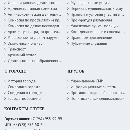
Инвестиционная деятельность
Муниципальные услуги
Административная комиссия
Перечень муниципальных услуг
Антинаркотическая деятельность
Правила и условия участия в жилищных программах
Комиссия по профилактике правонарушений
Прокуратура разъясняет
Комиссия по делам несовершеннолетних
Участковые пункты полиции
Архитектура и градостроительство
Координационные и совещательные органы
Управление по делам наружной рекламы
Правовое просвещение
Экономика и бизнес
Публичные слушания
Транспорт
Архивный отдел
Деятельность по обращению с животными без владельцев
О ГОРОДЕ
ДРУГОЕ
История города
Учрежденные СМИ
Символика города
Информационные системы
Сведения о городе
Противопожарная безопасность
Города-побратимы
Политика конфиденциальности
КОНТАКТЫ СЛУЖБ
Горячая линия:
+7 (967) 938-99-99
ЦГБ:
+7 (928) 286-50-60